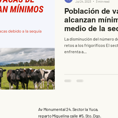
Jul 24, 2023
3 min read
Población de v
alcanzan mínim
medio de la se
La disminución del número de
retos a los frigoríficos El s
enfrenta a...
Av Monumental 24. Sector la Yuca,
reparto Miguelina calle #5, Sto. Dgo.