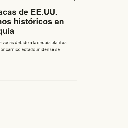
acas de EE.UU.
os históricos en
quía
 vacas debido a la sequía plantea
ector cárnico estadounidense se