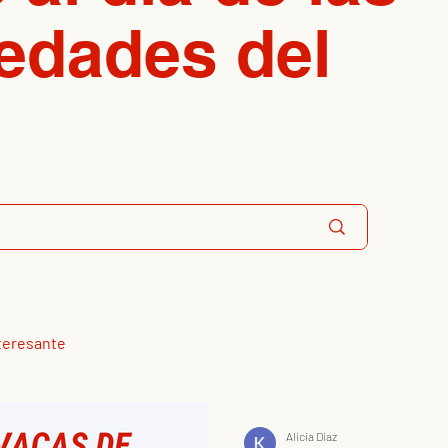
edades del
teresante
Alicia Diaz