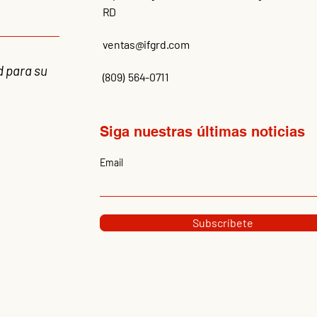
RD
ventas@ifgrd.com
d para su
(809) 564-0711
Siga nuestras últimas noticias
Email
Subscríbete