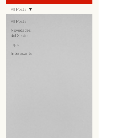
All Posts
All Posts
Novedades
del Sector
Tips
Interesante