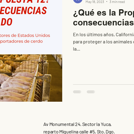
May 18, 2023
3 min read
¿Qué es la Pro
consecuencias
En los últimos años, Californ
para proteger a los animales d
la...
Av Monumental 24. Sector la Yuca,
reparto Miguelina calle #5, Sto. Dgo.