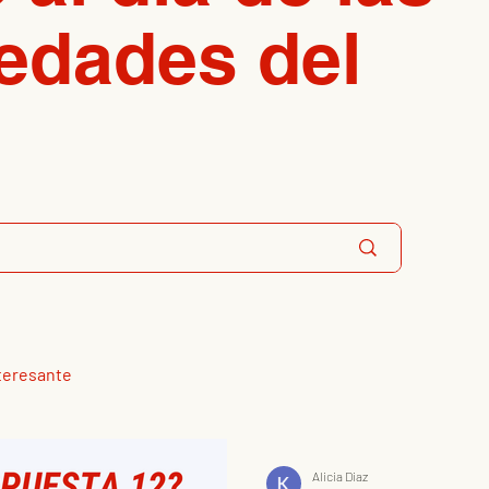
edades del
teresante
Alicia Diaz