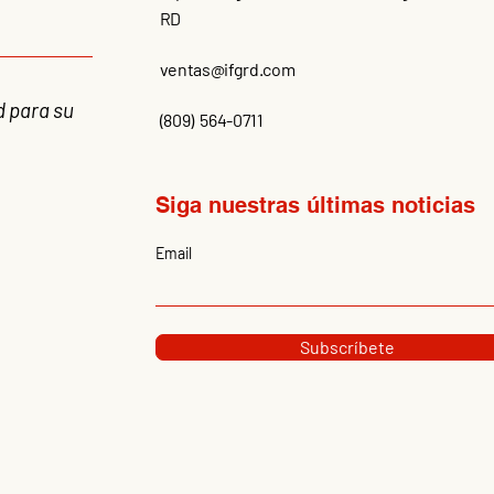
RD
ventas@ifgrd.com
d para su
(809) 564-0711
Siga nuestras últimas noticias
Email
Subscríbete