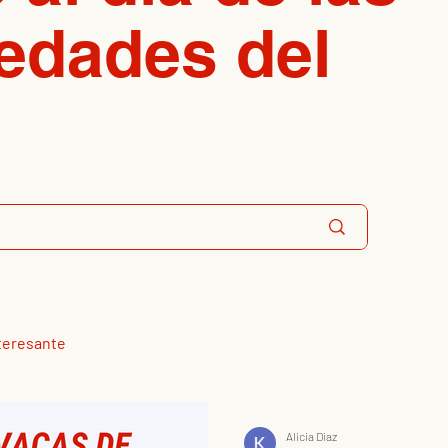
edades del
teresante
Alicia Diaz