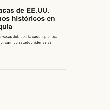
acas de EE.UU.
os históricos en
quía
 vacas debido a la sequía plantea
ector cárnico estadounidense se