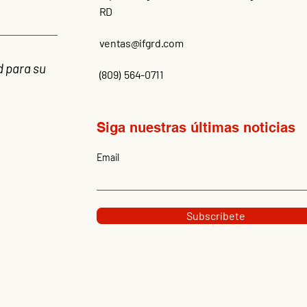
RD
ventas@ifgrd.com
d para su
(809) 564-0711
Siga nuestras últimas noticias
Email
Subscríbete