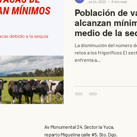
Jul 24, 2023
3 min read
Población de v
alcanzan mínim
medio de la se
La disminución del número de
retos a los frigoríficos El s
enfrenta a...
Av Monumental 24. Sector la Yuca,
reparto Miguelina calle #5, Sto. Dgo.