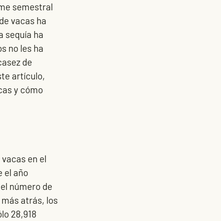
rme semestral 
de vacas ha 
a sequía ha 
s no les ha 
casez de 
e artículo, 
cas y cómo 
 vacas en el 
 el año 
el número de 
más atrás, los 
lo 28,918 