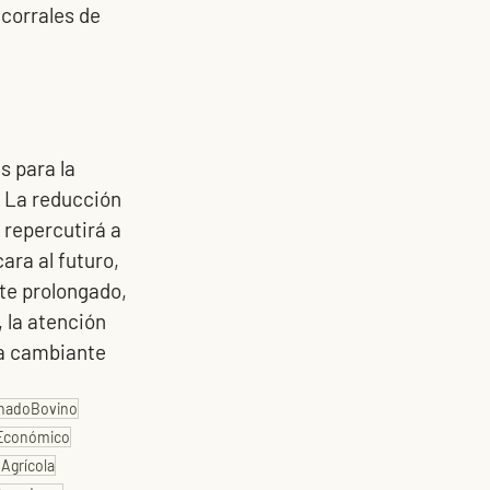
 corrales de 
 para la 
. La reducción 
 repercutirá a 
ra al futuro, 
te prolongado, 
 la atención 
ca cambiante 
nadoBovino
Económico
nAgrícola