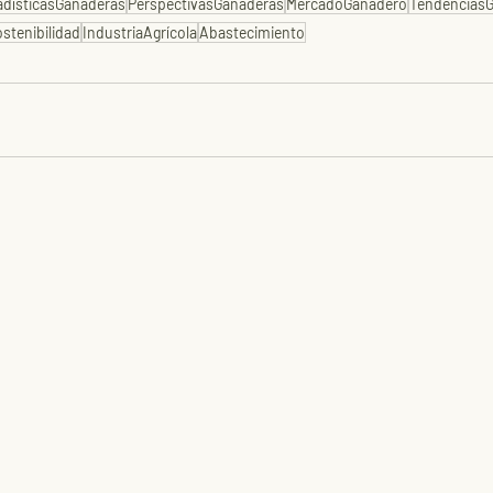
adísticasGanaderas
PerspectivasGanaderas
MercadoGanadero
Tendencias
stenibilidad
IndustriaAgrícola
Abastecimiento