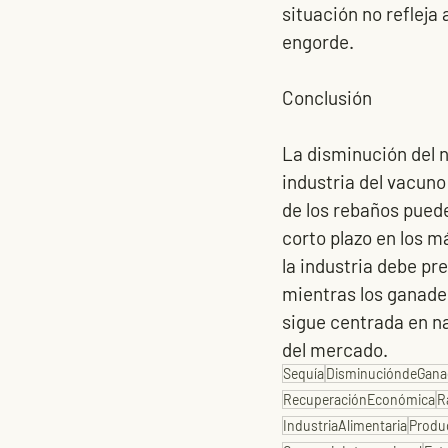
situación no refleja
engorde.
Conclusión
La disminución del 
industria del vacuno
de los rebaños puede
corto plazo en los m
la industria debe p
mientras los ganade
sigue centrada en n
del mercado. 
Sequía
DisminucióndeGan
RecuperaciónEconómica
R
IndustriaAlimentaria
Produ