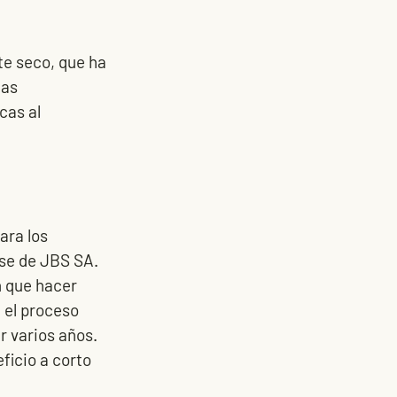
te seco, que ha 
las 
cas al 
ara los 
se de JBS SA. 
 que hacer 
 el proceso 
 varios años. 
icio a corto 