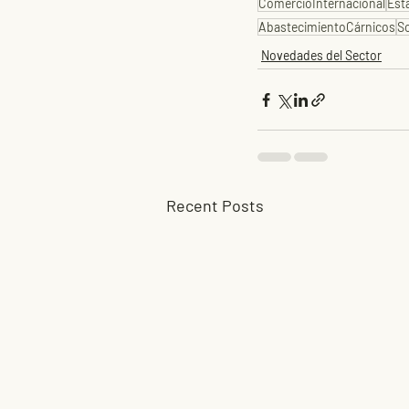
ComercioInternacional
Est
AbastecimientoCárnicos
So
Novedades del Sector
Recent Posts