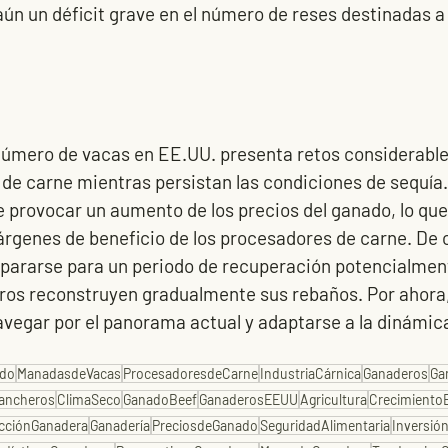
 aún un déficit grave en el número de reses destinadas a
número de vacas en EE.UU. presenta retos considerables
 de carne mientras persistan las condiciones de sequía
 provocar un aumento de los precios del ganado, lo que
árgenes de beneficio de los procesadores de carne. De ca
repararse para un periodo de recuperación potencialmen
ros reconstruyen gradualmente sus rebaños. Por ahora,
avegar por el panorama actual y adaptarse a la dinámi
ado
ManadasdeVacas
ProcesadoresdeCarne
IndustriaCárnica
Ganaderos
Ga
ancheros
ClimaSeco
GanadoBeef
GanaderosEEUU
Agricultura
Crecimiento
cciónGanadera
Ganadería
PreciosdeGanado
SeguridadAlimentaria
Inversió